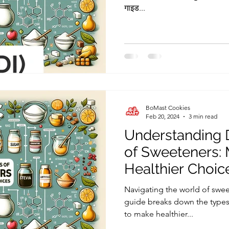
गाइड...
BoMast Cookies
Feb 20, 2024
3 min read
Understanding D
of Sweeteners:
Healthier Choic
Navigating the world of swe
guide breaks down the types,
to make healthier...